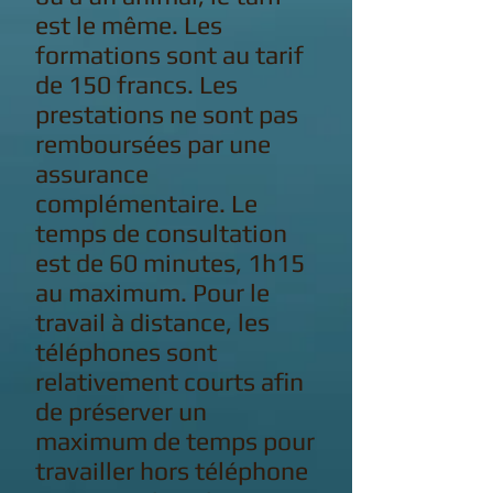
est le même. Les
formations sont au tarif
de 150 francs. Les
prestations ne sont pas
remboursées par une
assurance
complémentaire. Le
temps de consultation
est de 60 minutes, 1h15
au maximum. Pour le
travail à distance, les
téléphones sont
relativement courts afin
de préserver un
maximum de temps pour
travailler hors téléphone