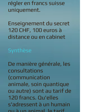
régler en francs suisse
uniquement.
Enseignement du secret
120 CHF, 100 euros à
distance ou en cabinet
Synthèse
De manière générale, les
consultations
(communication
animale, soin quantique
ou autre) sont au tarif de
120 francs. Qu'elles
s'adressent à un humain
ou à un animal, le tarif