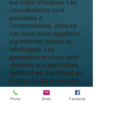
sur votre situation. Les
consultations sont
possibles à
l'international, dans ce
cas nous nous appelons
via internet (skype ou
whatsapp). Les
paiements en euro sont
réservés aux personnes
habitant
et
travaillant en
France ou dans un autre
pays que la Suisse.
Phone
Email
Facebook
Stages, conférences,
autres
Les événements