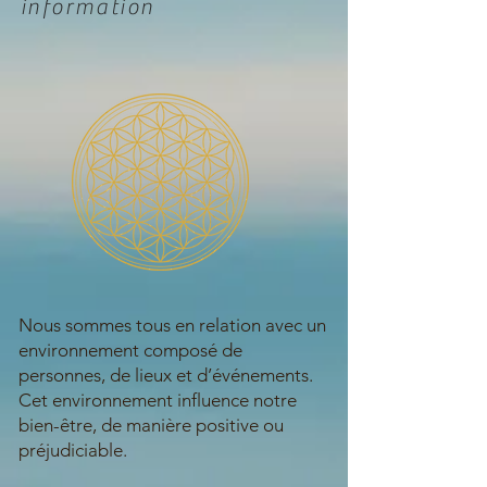
information
Nous sommes tous en relation avec un
environnement composé de
personnes, de lieux et d’événements.
Cet environnement influence notre
bien-être, de manière positive ou
préjudiciable.