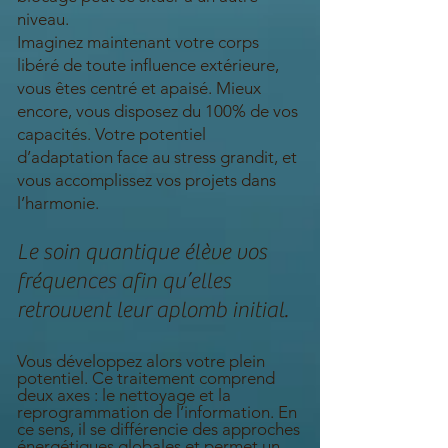
niveau.
Imaginez maintenant votre corps
libéré de toute influence extérieure,
vous êtes centré et apaisé. Mieux
encore, vous disposez du 100% de vos
capacités. Votre potentiel
d’adaptation face au stress grandit, et
vous accomplissez vos projets dans
l’harmonie.
Le soin quantique élève vos
fréquences afin qu’elles
retrouvent leur aplomb initial.
Vous développez alors votre plein
potentiel. Ce traitement comprend
deux axes : le nettoyage et la
reprogrammation de l’information. En
ce sens, il se différencie des approches
énergétiques globales et permet un