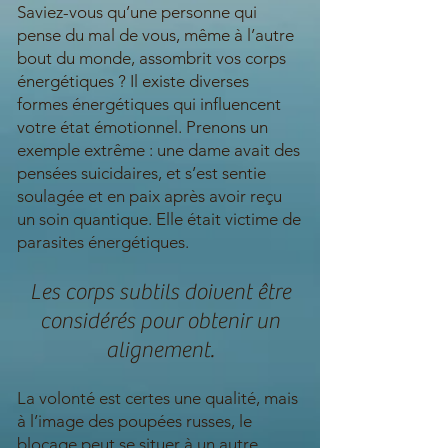
Saviez-vous qu’une personne qui
pense du mal de vous, même à l’autre
bout du monde, assombrit vos corps
énergétiques ? Il existe diverses
formes énergétiques qui influencent
votre état émotionnel. Prenons un
exemple extrême : une dame avait des
pensées suicidaires, et s’est sentie
soulagée et en paix après avoir reçu
un soin quantique. Elle était victime de
parasites énergétiques.
Les corps subtils doivent être
considérés pour obtenir un
alignement.
La volonté est certes une qualité, mais
à l’image des poupées russes, le
blocage peut se situer à un autre