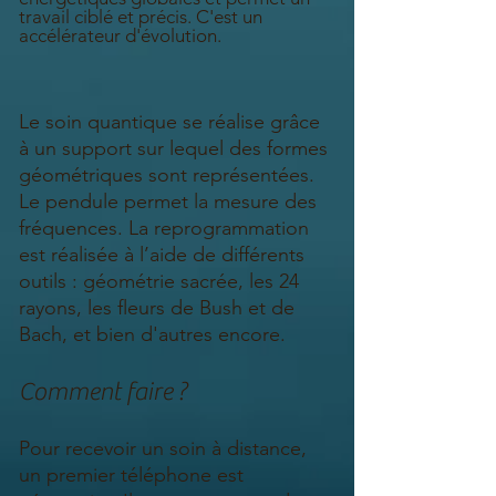
travail ciblé et précis. C'est un
accélérateur d'évolution.
Le soin quantique se réalise grâce
à un support sur lequel des formes
géométriques sont représentées.
Le pendule permet la mesure des
fréquences. La reprogrammation
est réalisée à l’aide de différents
outils : géométrie sacrée, les 24
rayons, les fleurs de Bush et de
Bach, et bien d'autres encore
.
Comment faire ?
Pour recevoir un soin à distance,
un premier téléphone est