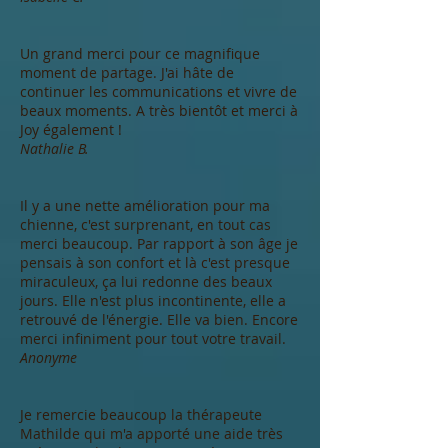
Un grand merci pour ce magnifique
moment de partage. J'ai hâte de
continuer les communications et vivre de
beaux moments. A très bientôt et merci à
Joy également !
Nathalie B.
Il y a une nette amélioration pour ma
chienne, c'est surprenant, en tout cas
merci beaucoup. Par rapport à son âge je
pensais à son confort et là c'est presque
miraculeux, ça lui redonne des beaux
jours. Elle n'est plus incontinente, elle a
retrouvé de l'énergie. Elle va bien. Encore
merci infiniment pour tout votre travail.
Anonyme
Je remercie beaucoup la thérapeute
Mathilde qui m'a apporté une aide très