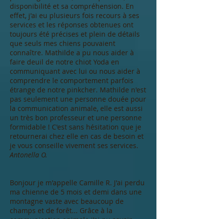
disponibilité et sa compréhension. En
effet, j'ai eu plusieurs fois recours à ses
services et les réponses obtenues ont
toujours été précises et plein de détails
que seuls mes chiens pouvaient
connaître. Mathilde a pu nous aider à
faire deuil de notre chiot Yoda en
communiquant avec lui ou nous aider à
comprendre le comportement parfois
étrange de notre pinkcher. Mathilde n'est
pas seulement une personne douée pour
la communication animale, elle est aussi
un très bon professeur et une personne
formidable ! C'est sans hésitation que je
retournerai chez elle en cas de besoin et
je vous conseille vivement ses services.
Antonella O.
Bonjour je m'appelle Camille R. J'ai perdu
ma chienne de 5 mois et demi dans une
montagne vaste avec beaucoup de
champs et de forêt... Grâce à la