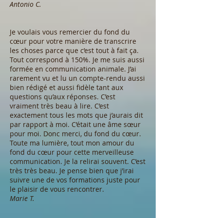
Antonio C.
Je voulais vous remercier du fond du
cœur pour votre manière de transcrire
les choses parce que c’est tout à fait ça.
Tout correspond à 150%. Je me suis aussi
formée en communication animale. J’ai
rarement vu et lu un compte-rendu aussi
bien rédigé et aussi fidèle tant aux
questions qu’aux réponses. C’est
vraiment très beau à lire. C’est
exactement tous les mots que j’aurais dit
par rapport à moi. C’était une âme sœur
pour moi. Donc merci, du fond du cœur.
Toute ma lumière, tout mon amour du
fond du cœur pour cette merveilleuse
communication. Je la relirai souvent. C’est
très très beau. Je pense bien que j’irai
suivre une de vos formations juste pour
le plaisir de vous rencontrer.
Marie T.