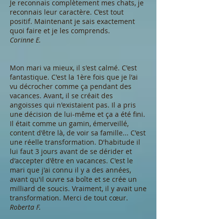
Je reconnais complètement mes chats, je
reconnais leur caractère. C’est tout
positif. Maintenant je sais exactement
quoi faire et je les comprends.
Corinne E.
Mon mari va mieux, il s'est calmé. C'est
fantastique. C'est la 1ère fois que je l'ai
vu décrocher comme ça pendant des
vacances. Avant, il se créait des
angoisses qui n'existaient pas. Il a pris
une décision de lui-même et ça a été fini.
Il était comme un gamin, émerveillé,
content d'être là, de voir sa famille... C'est
une réelle transformation. D'habitude il
lui faut 3 jours avant de se dérider et
d'accepter d'être en vacances. C'est le
mari que j'ai connu il y a des années,
avant qu'il ouvre sa boîte et se crée un
milliard de soucis. Vraiment, il y avait une
transformation. Merci de tout cœur.
Roberta F.