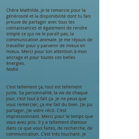
Chère Mathilde, je te remercie pour la
générosité et la disponibilité dont tu fais
preuve de partager avec tous tes
connaissances et également de rendre
simple ce qui ne le paraît pas, la
communication animale. Je me réjouis de
travailler pour y parvenir de mieux en
mieux. Merci pour ton attention à mon
ancrage et pour toutes ces belles
énergies.
Nadia
C'est tellement ça, tout est tellement
juste. Sa personnalité, la vie de chaque
jour, c'est tout à fait ça. Je ne peux que
vous remercier, ça me fait du bien. J'ai pu
partager, j'ai votre récit. C'est
impressionnant. Merci pour le temps que
vous avez pris. Il y a tellement d'amour
dans ce que vous faites, de recherche, de
communication. C'est très touchant. Je