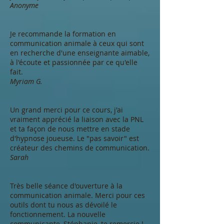
Anonyme
Je recommande la formation en
communication animale à ceux qui sont
en recherche d'une enseignante aimable,
à l'écoute et passionnée par ce qu'elle
fait.
Myriam G.
Un grand merci pour ce cours, j'ai
vraiment apprécié la liaison avec la PNL
et ta façon de nous mettre en stade
d'hypnose joueuse. Le "pas savoir" est
créateur des chemins de communication.
Sarah
Très belle séance d'ouverture à la
communication animale. Merci pour ces
outils dont tu nous as dévoilé le
fonctionnement. La nouvelle
communicante, Stéphanie, te remercie !