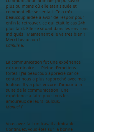
communication animale j'ai pu savoir
plus ou moins où elle était située et
comment elle se sentait. Cela m'a
beaucoup aidée à avoir de l'espoir pour
enfin la retrouver, ce qui était le cas 24h
plus tard. Elle se situait dans les environs
indiqués ! Maintenant elle va très bien !
Merci beaucoup !
Camille R.
La communication fut une expérience
extraordinaire..... Pleine d'émotions
fortes ! J'ai beaucoup apprécié car ce
contact nous a plus rapproché avec mes
loulous. Il y a plus encore d'amour à la
suite de la communication. Une
expérience à faire pour tous les
amoureux de leurs loulous.
Manuel P.
Vous avez fait un travail admirable.
Continuez, vous êtes sur la bonne