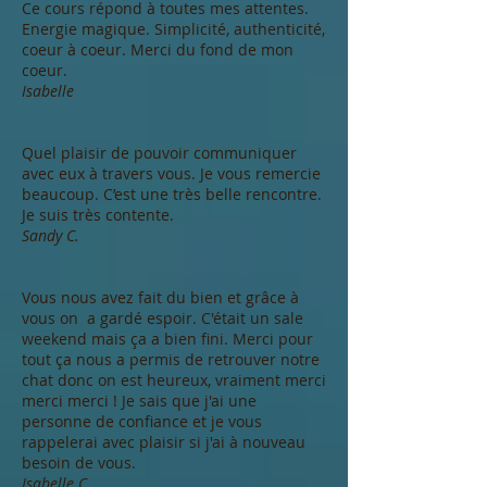
Ce cours répond à toutes mes attentes.
Energie magique. Simplicité, authenticité,
coeur à coeur. Merci du fond de mon
coeur.
Isabelle
Quel plaisir de pouvoir communiquer
avec eux à travers vous. Je vous remercie
beaucoup. C’est une très belle rencontre.
Je suis très contente.
Sandy C.
Vous nous avez fait du bien et grâce à
vous on a gardé espoir. C'était un sale
weekend mais ça a bien fini. Merci pour
tout ça nous a permis de retrouver notre
chat donc on est heureux, vraiment merci
merci merci ! Je sais que j'ai une
personne de confiance et je vous
rappelerai avec plaisir si j'ai à nouveau
besoin de vous.
Isabelle C.