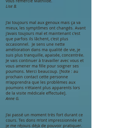
vous remercie Mathilde.
Lise B.
J'ai toujours mal aux genoux mais ça va
mieux, les symptômes ont changés. Avant
j'avais toujours mal et maintenant c'est
que parfois ils lâchent, c'est plus
occasionnel. Je sens une nette
amélioration dans ma qualité de vie, je
suis plus tranquille, apaisée, concentrée.
Je vais continuer à travailler avec vous et
vous amener ma fille pour soigner ses
poumons. Merci beaucoup. [Note : au
prochain contact cette personne
m'apprendra que les problèmes aux
poumons n'étaient plus apparents lors
de la visite médicale effectuée].
Anne G.
J'ai passé un moment très fort durant ce
cours. Tes dons m'ont impressionnée et
je me réjouis déjà de pouvoir pratiquer.