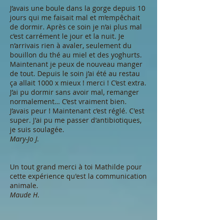
J’avais une boule dans la gorge depuis 10
jours qui me faisait mal et m’empêchait
de dormir. Après ce soin je n’ai plus mal
c’est carrément le jour et la nuit. Je
n’arrivais rien à avaler, seulement du
bouillon du thé au miel et des yoghurts.
Maintenant je peux de nouveau manger
de tout. Depuis le soin j’ai été au restau
ça allait 1000 x mieux ! merci ! C’est extra.
J’ai pu dormir sans avoir mal, remanger
normalement… C’est vraiment bien.
J’avais peur ! Maintenant c’est réglé. C'est
super. J'ai pu me passer d'antibiotiques,
je suis soulagée.
Mary-Jo J.
Un tout grand merci à toi Mathilde pour
cette expérience qu'est la communication
animale.
Maude H.