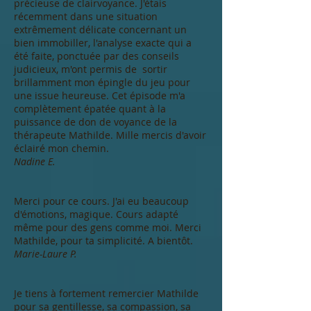
précieuse de clairvoyance. J'étais
récemment dans une situation
extrêmement délicate concernant un
bien immobiller, l'analyse exacte qui a
été faite, ponctuée par des conseils
judicieux, m'ont permis de sortir
brillamment mon épingle du jeu pour
une issue heureuse. Cet épisode m'a
complètement épatée quant à la
puissance de don de voyance de la
thérapeute Mathilde. Mille mercis d'avoir
éclairé mon chemin.
Nadine E.
Merci pour ce cours. J'ai eu beaucoup
d'émotions, magique. Cours adapté
même pour des gens comme moi. Merci
Mathilde, pour ta simplicité. A bientôt.
Marie-Laure P.
Je tiens à fortement remercier Mathilde
pour sa gentillesse, sa compassion, sa