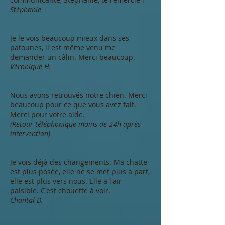
Stéphanie
Je le vois beaucoup mieux dans ses
patounes, il est même venu me
demander un câlin. Merci beaucoup.
Véronique H.
Nous avons retrouvés notre chien. Merci
beaucoup pour ce que vous avez fait.
Merci pour votre aide.
(Retour téléphonique moins de 24h après
intervention)
Je vois déjà des changements. Ma chatte
est plus posée, elle ne se met plus à part,
elle est plus vers nous. Elle a l'air
paisible. C'est chouette à voir.
Chantal D.