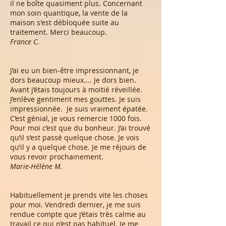
il ne boîte quasiment plus. Concernant
mon soin quantique, la vente de la
maison s'est débloquée suite au
traitement. Merci beaucoup.
France C.
J’ai eu un bien-être impressionnant, je
dors beaucoup mieux.... Je dors bien.
Avant j’étais toujours à moitié réveillée.
J’enlève gentiment mes gouttes. Je suis
impressionnée. Je suis vraiment épatée.
C’est génial, je vous remercie 1000 fois.
Pour moi c’est que du bonheur. J’ai trouvé
qu’il s’est passé quelque chose. Je vois
qu’il y a quelque chose. Je me réjouis de
vous revoir prochainement.
Marie-Hélène M.
Habituellement je prends vite les choses
pour moi. Vendredi dernier, je me suis
rendue compte que j’étais très calme au
travail ce qui n’est pas habituel. Je me